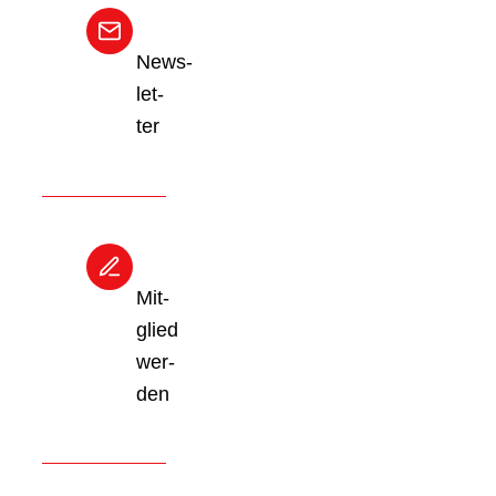
News­
let­
ter
Mit­
glied
wer­
den