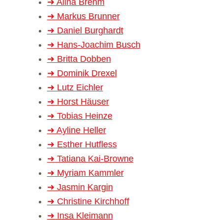
➜ Alina Brehm
➜ Mar­kus Brun­ner
➜ Daniel Burg­hardt
➜ Hans-Joa­­­chim Busch
➜ Britta Dob­ben
➜ Domi­nik Dre­xel
➜ Lutz Eich­ler
➜ Horst Häu­ser
➜ Tobias Heinze
➜ Ayline Hel­ler
➜ Esther Hut­fless
➜ Tatiana Kai-Browne
➜ Myriam Kamm­ler
➜ Jas­min Kar­gin
➜ Chris­tine Kirch­hoff
➜ Insa Klei­mann