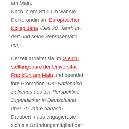
am Main.
Nach ihrem Stu­dium war sie
Dok­to­ran­din am
Euro­päi­schen
Kol­leg Jena
›
Das 20. Jahr­hun­
dert und seine Reprä­sen­ta­tio­
nen‹
.
Der­zeit arbei­tet sie im
Gleich­
stel­lungs­büro der Uni­ver­si­tät
Frank­furt am Main
und been­det
ihre Pro­mo­tion
›Der Natio­nal­so­
zia­lis­mus aus der Per­spek­tive
Jugend­li­cher in Deutsch­land
über 70 Jahre danach‹
.
Dar­über­hin­aus enga­giert sie
sich als Grün­dungs­mit­glied der