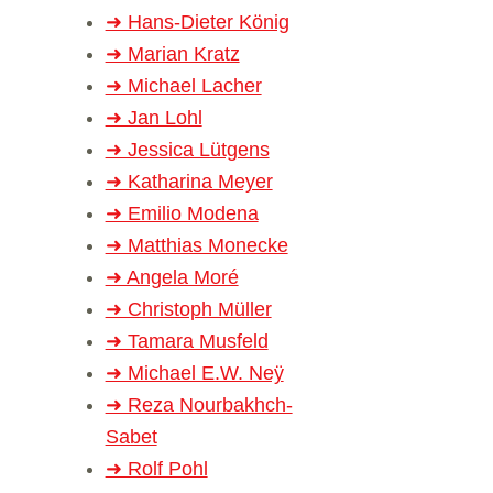
➜ Hans-Die­­­ter König
➜ Marian Kratz
➜ Michael Lacher
➜ Jan Lohl
➜ Jes­sica Lüt­gens
➜ Katha­rina Meyer
➜ Emi­lio Modena
➜ Mat­thias Mon­ecke
➜ Angela Moré
➜ Christoph Mül­ler
➜ Tamara Mus­feld
➜ Michael E.W. Neÿ
➜ Reza Nour­­­bakhch-
Sabet
➜ Rolf Pohl