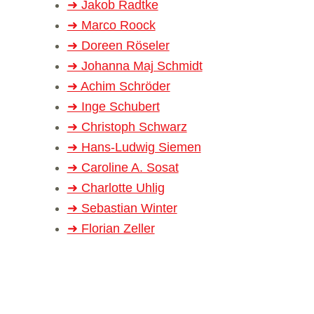
➜ Jakob Rad­tke
➜ Marco Roock
➜ Doreen Röse­ler
➜ Johanna Maj Schmidt
➜ Achim Schrö­der
➜ Inge Schu­bert
➜ Christoph Schwarz
➜ Hans-Lud­­­wig Sie­men
➜ Caro­line A. Sosat
➜ Char­lotte Uhlig
➜ Sebas­tian Win­ter
➜ Flo­rian Zel­ler