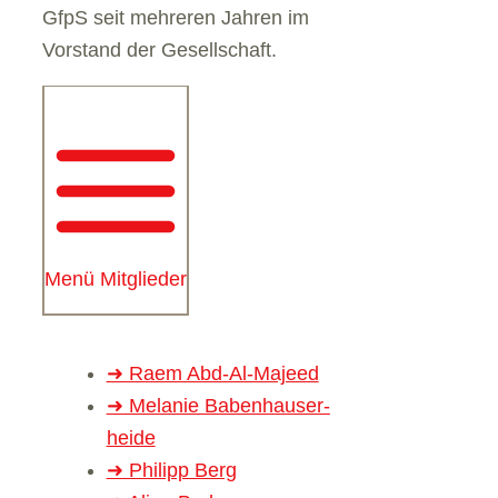
GfpS seit meh­re­ren Jah­ren im
Vor­stand der Gesell­schaft.
Menü Mitglieder
➜ Raem Abd-Al-Majeed
➜ Mela­nie Baben­hau­ser­
heide
➜ Phil­ipp Berg