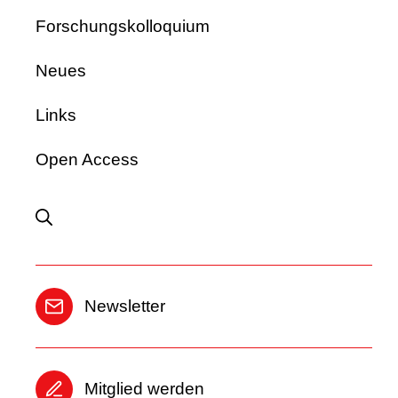
For­schungs­kol­lo­quium
Neues
Links
Open Access
News­let­ter
Mit­glied wer­den