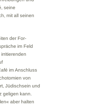
é, seine
, mit all sei­nen
i­ten der For­
sprä­che im Feld
rri­tie­ren­den
uf
 Café im Anschluss
icho­to­mien von
rt, Jüdisch­sein und
z geli­gen kann.
­len« aber hal­ten