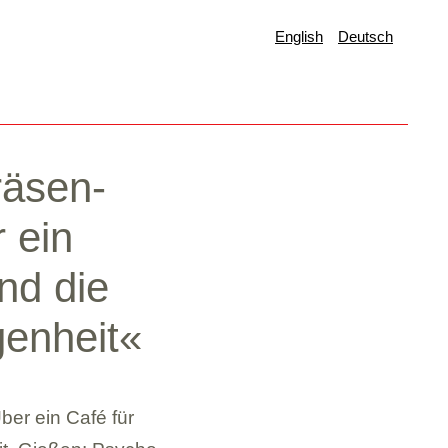
English
Deutsch
ä­sen­
 ein
nd die
en­heit«
ber ein Café für