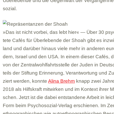
Über­le­bende und die Gegen­wart der Ver­gan­gen­hei
so­zial.
»Das ist nicht vor­bei, das lebt hier« — Über 30 psy­c
tete Cafés für Über­le­bende der Shoah gibt es inzw
land und dar­über hin­aus viele mehr in ande­ren eur
dern, Israel und den USA. In einem die­ser Cafés, d
von der Zen­tral­wohl­fahrts­stelle der Juden in Deu
teils der Stif­tung Erin­ne­rung, Ver­ant­wor­tung und 
ziert wer­den, konnte
Alina Brehm
knapp zwei Jahre
2018 als Hilfs­kraft mit­wir­ken und im Kon­text ihrer Mas
schen. Jetzt ist die dabei ent­stan­dene Arbeit in leicht
Form beim Psy­cho­so­zial-Ver­lag erschie­nen. Im Zen
eth­no­gra­phi­schen wie auto­eth­no­gra­phi­schen Bes