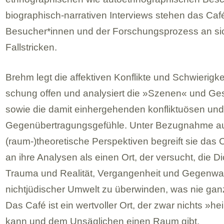
bio­gra­phisch-nar­ra­ti­ven Inter­views ste­hen das Caf
Besucher*innen und der For­schungs­pro­zess an sich
Fall­stri­cken.
Brehm legt die affek­ti­ven Kon­flikte und Schwie­rig­ke
schung offen und ana­ly­siert die »Sze­nen« und Ge
sowie die damit ein­her­ge­hen­den kon­flik­tuö­sen und i
Gegen­über­tra­gungs­ge­fühle. Unter Bezug­nahme a
(raum-)theoretische Per­spek­ti­ven begreift sie das
an ihre Ana­ly­sen als einen Ort, der ver­sucht, die D
Trauma und Rea­li­tät, Ver­gan­gen­heit und Gegen­wa
nicht­jü­di­scher Umwelt zu über­win­den, was nie gan
Das Café ist ein wert­vol­ler Ort, der zwar nichts »hei
kann und dem Unsäg­li­chen einen Raum gibt.