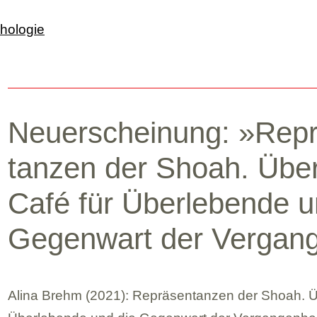
Neu­erschei­nung: »Repr
tan­zen der Shoah. Über
Café für Über­le­bende u
Gegen­wart der Ver­gan­g
Alina Brehm (2021): Reprä­sen­tan­zen der Shoah. Ü