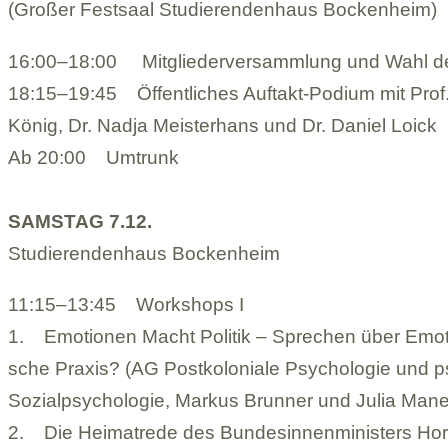
(Gro­ßer Fest­saal Stu­die­ren­den­haus Bocken­heim)
16:00–18:00 Mit­glie­der­ver­samm­lung und Wahl de
18:15–19:45 Öffent­li­ches Auf­takt-Podium mit Prof.
König, Dr. Nadja Meis­ter­hans und Dr. Daniel Loick
Ab 20:00 Umtrunk
SAMS­TAG 7.12.
Stu­die­ren­den­haus Bocken­heim
11:15–13:45 Work­shops I
1. Emo­tio­nen Macht Poli­tik – Spre­chen über Emo­tio
sche Pra­xis? (AG Post­ko­lo­niale Psy­cho­lo­gie und ps
Sozi­al­psy­cho­lo­gie, Mar­kus Brun­ner und Julia Man
2. Die Hei­mat­rede des Bun­des­in­nen­mi­nis­ters Hor