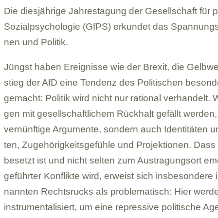
Die dies­jäh­rige Jah­res­ta­gung der Gesell­schaft für ps
Sozi­al­psy­cho­lo­gie (GfPS) erkun­det das Span­nungs
nen und Poli­tik.
Jüngst haben Ereig­nisse wie der Brexit, die Gelb­we
stieg der AfD eine Ten­denz des Poli­ti­schen beson­de
gemacht: Poli­tik wird nicht nur ratio­nal ver­han­delt.
gen mit gesell­schaft­li­chem Rück­halt gefällt wer­den,
ver­nünf­tige Argu­mente, son­dern auch Iden­ti­tä­ten un
ten, Zuge­hö­rig­keits­ge­fühle und Pro­jek­tio­nen. Dass P
besetzt ist und nicht sel­ten zum Aus­tra­gungs­ort emo­ti
geführ­ter Kon­flikte wird, erweist sich ins­be­son­dere
nann­ten Rechts­rucks als pro­ble­ma­tisch: Hier wer­d
instru­men­ta­li­siert, um eine repres­sive poli­ti­sche A