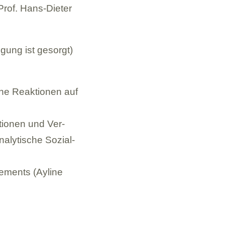
(Prof. Hans-Die­ter
­gung ist gesorgt)
che Reak­tio­nen auf
io­nen und Ver­
­ly­ti­sche Sozi­al­
ge­ments (Ayline