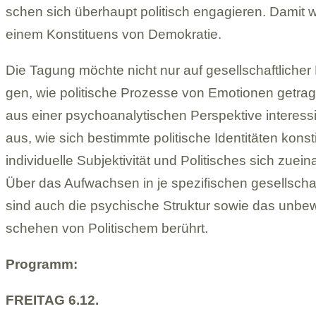
schen sich über­haupt poli­tisch enga­gie­ren. Damit 
einem Kon­sti­tu­ens von Demo­kra­tie.
Die Tagung möchte nicht nur auf gesell­schaft­li­che
gen, wie poli­ti­sche Pro­zesse von Emo­tio­nen getra
aus einer psy­cho­ana­ly­ti­schen Per­spek­tive inter­es­s
aus, wie sich bestimmte poli­ti­sche Iden­ti­tä­ten kon­sti
indi­vi­du­elle Sub­jek­ti­vi­tät und Poli­ti­sches sich zuein
Über das Auf­wach­sen in je spe­zi­fi­schen gesell­schaf
sind auch die psy­chi­sche Struk­tur sowie das unbe­
sche­hen von Poli­ti­schem berührt.
Pro­gramm:
FREI­TAG 6.12.