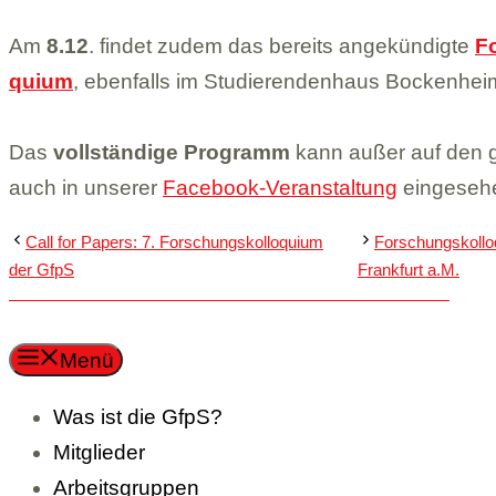
Am
8.12
. fin­det zudem das bereits ange­kün­digte
Fo
quium
, eben­falls im Stu­die­ren­den­haus Bocken­heim
Das
voll­stän­dige Pro­gramm
kann außer auf den ge
auch in unse­rer
Face­book-Ver­an­stal­tung
ein­ge­se­
Call for Papers: 7. For­schungs­kol­lo­quium
For­schungs­kol­l
der GfpS
Frank­furt a.M.
Menü
Was ist die GfpS?
Mit­glie­der
Arbeits­grup­pen