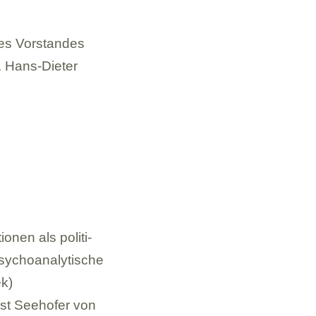
s Vor­stan­des
 Hans-Die­ter
­nen als poli­ti­
y­cho­ana­ly­ti­sche
ek)
st See­ho­fer von