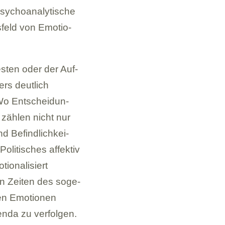
y­cho­ana­ly­ti­sche
­feld von Emo­tio­
s­ten oder der Auf­
rs deut­lich
 Wo Ent­schei­dun­
 zäh­len nicht nur
d Befind­lich­kei­
oli­ti­sches affek­tiv
o­na­li­siert
 in Zei­ten des soge­
en Emo­tio­nen
genda zu ver­fol­gen.