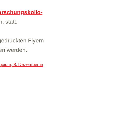
r­schungs­kol­lo­
, statt.
druck­ten Fly­ern
hen wer­den.
o­quium, 8. Dezem­ber in