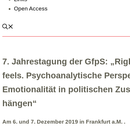
Open Access
7. Jah­res­ta­gung der GfpS: „Rig
feels. Psy­cho­ana­ly­ti­sche Per­sp
Emo­tio­na­li­tät in poli­ti­schen 
hän­gen“
Am
6. und 7
. Dezem­ber
2019 in Frank­furt a.M. .