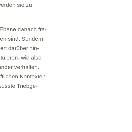
wer­den sie zu
r Ebene danach fra­
­gen sind. Son­dern
iert dar­über hin­
­tu­ie­ren, wie also
­an­der ver­hal­ten.
t­li­chen Kon­tex­ten
wusste Trieb­ge­