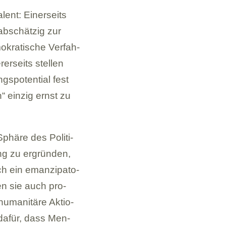
a­lent: Einer­seits
abschät­zig zur
­kra­ti­sche Ver­fah­
r­seits stel­len
gs­po­ten­tial fest
 ein­zig ernst zu
Sphäre des Poli­ti­
ng zu ergrün­den,
 ein eman­zi­pa­to­
gen sie auch pro­
huma­ni­täre Aktio­
g dafür, dass Men­