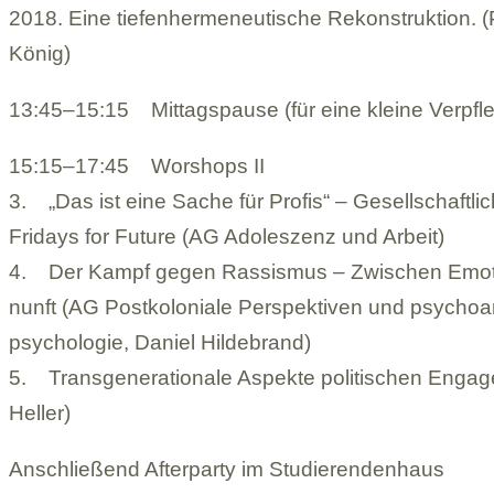
2018. Eine tie­fen­her­me­neu­ti­sche Rekon­struk­tion. 
König)
13:45–15:15 Mit­tags­pause (für eine kleine Ver­pfle
15:15–17:45 Wor­shops II
3. „Das ist eine Sache für Pro­fis“ – Gesell­schaft­li­
Fri­days for Future (AG Ado­les­zenz und Arbeit)
4. Der Kampf gegen Ras­sis­mus – Zwi­schen Emo­t
nunft (AG Post­ko­lo­niale Per­spek­ti­ven und psy­cho­ana
psy­cho­lo­gie, Daniel Hil­de­brand)
5. Trans­ge­ne­ra­tio­nale Aspekte poli­ti­schen Enga­
Hel­ler)
Anschlie­ßend After­party im Stu­die­ren­den­haus