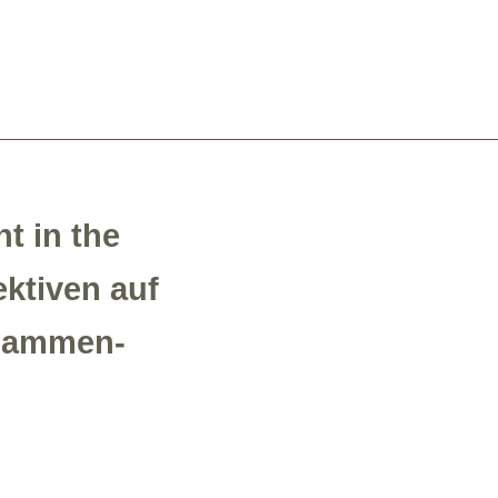
ht in the
ek­ti­ven auf
Zusam­men­