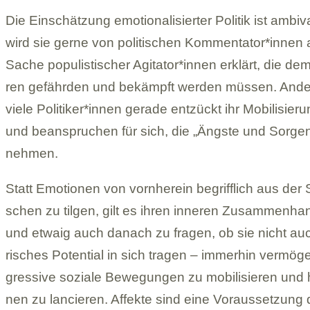
Die Ein­schät­zung emo­tio­na­li­sier­ter Poli­tik ist ambi­v
wird sie gerne von poli­ti­schen Kommentator*innen 
Sache popu­lis­ti­scher Agitator*innen erklärt, die demo
ren gefähr­den und bekämpft wer­den müs­sen. Ande­re
viele Politiker*innen gerade ent­zückt ihr Mobi­li­sie­run
und bean­spru­chen für sich, die „Ängste und Sor­gen“
neh­men.
Statt Emo­tio­nen von vorn­her­ein begriff­lich aus der 
schen zu til­gen, gilt es ihren inne­ren Zusam­men­ha
und etwaig auch danach zu fra­gen, ob sie nicht auch
ri­sches Poten­tial in sich tra­gen – immer­hin ver­mö­
gres­sive soziale Bewe­gun­gen zu mobi­li­sie­ren und 
nen zu lan­cie­ren. Affekte sind eine Vor­aus­set­zun