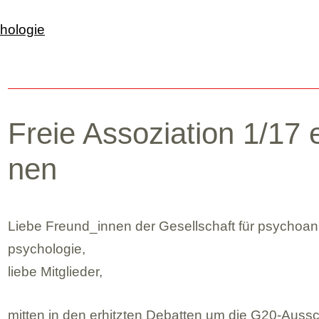
Freie Asso­zia­tion 1/17 
nen
Liebe Freund_​innen der Gesell­schaft für psy­cho­ana­l
psy­cho­lo­gie,
liebe Mit­glie­der,
mit­ten in den erhitz­ten Debat­ten um die G20-Aus­sch