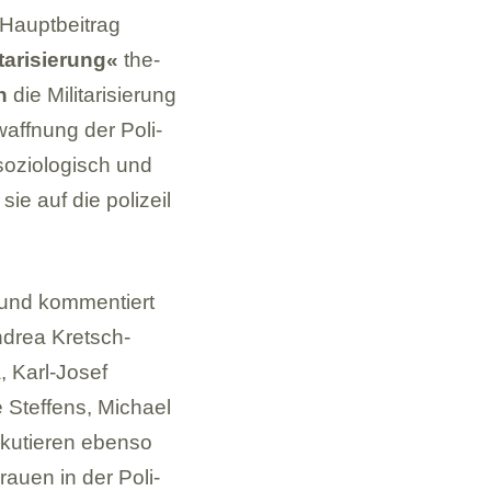
Haupt­bei­trag
a­ri­sie­rung«
the­
n
die Mili­ta­ri­sie­rung
aff­nung der Poli­
 sozio­lo­gisch und
sie auf die poli­zei­l
t und kom­men­tiert
ndrea Kret­sch­
, Karl-Josef
e Stef­fens, Michael
ku­tie­ren ebenso
 Frauen in der Poli­