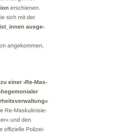
tion
erschie­nen.
ie sich mit der
ist_​innen aus­ge­
schon ange­kom­men,
 zu einer ›Re-Mas­
 ›hege­mo­nia­ler
r­heits­ver­wal­tung«
e Re-Mas­ku­li­ni­sie­
e­ger« und den
i­zi­elle Poli­zei­