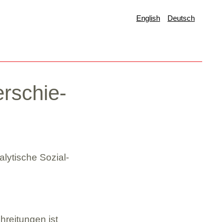
English
Deutsch
erschie­
y­ti­sche Sozi­al­
rei­tun­gen ist