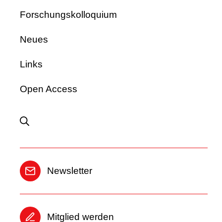
For­schungs­kol­lo­quium
Neues
Links
Open Access
News­let­ter
Mit­glied wer­den