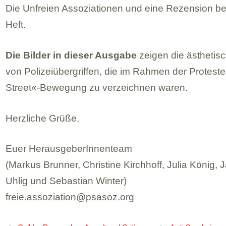
Die Unfreien Asso­zia­tio­nen und eine Rezen­sion b
Heft.
Die Bil­der in die­ser Aus­gabe
zei­gen die ästhe­ti­sc
von Poli­zei­über­grif­fen, die im Rah­men der Pro­te
Street«-Bewegung zu ver­zeich­nen waren.
Herz­li­che Grüße,
Euer Her­aus­ge­be­rIn­nen­team
(Mar­kus Brun­ner, Chris­tine Kirch­hoff, Julia König,
Uhlig und Sebas­tian Win­ter)
freie.​assoziation@​psasoz.​org