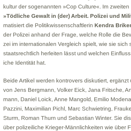
kul­tur der soge­nann­ten »Cop Cul­ture«. Im zwei­ten 
»Töd­li­che Gewalt in (der) Arbeit. Poli­zei und Mili­t
ma­ti­siert die Poli­tik­wis­sen­schaft­le­rin
Ken­dra Bri­ke
der Poli­zei anhand der Frage, wel­che Rolle die Bew
zei im inter­na­tio­na­len Ver­gleich spielt, wie sie sich
staats­recht­lich her­lei­ten lässt und wel­chen Ein­fluss 
i­che Iden­ti­tät hat.
Beide Arti­kel wer­den kon­tro­vers dis­ku­tiert, ergänz
von Jens Berg­mann, Vol­ker Eick, Jana Frit­sche, A
mann, Daniel Loick, Anne Man­gold, Emi­lio Modena
Pazzini, Maxi­mi­lian Pichl, Marc Schwiet­ring, Frauk
Sturm, Roman Thurn und Sebas­tian Win­ter. Sie dis­
über poli­zei­li­che Krie­ger-Männ­lich­kei­ten wie über