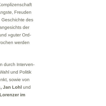
m­pli­zen­schaft
 Ängste, Freu­den
ie Geschichte des
 ange­sichts der
g und »guter Ord­
pro­chen wer­den
n durch Inter­ven­
 Wahl und Poli­tik
nkt, sowie von
g, Jan Lohl
und
Loren­zer im