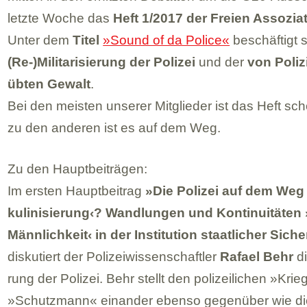
letzte Woche das
Heft 1/2017 der Freien Asso­zia­
Unter dem
Titel
»Sound of da Police«
beschäf­tigt s
(Re-)Militarisierung der Poli­zei
und der
von Poliz
üb­ten Gewalt
.
Bei den meis­ten unse­rer Mit­glie­der ist das Heft 
zu den ande­ren ist es auf dem Weg.
Zu den Haupt­bei­trä­gen:
Im ers­ten Haupt­bei­trag
»Die Poli­zei auf dem Weg
ku­li­ni­sie­rung‹? Wand­lun­gen und Kon­ti­nui­tä­ten
Männ­lich­keit‹ in der Insti­tu­tion staat­li­cher Siche
dis­ku­tiert der Poli­zei­wis­sen­schaft­ler
Rafael Behr
di
rung der Poli­zei. Behr stellt den poli­zei­li­chen »Kri
»Schutz­mann« ein­an­der ebenso gegen­über wie die off