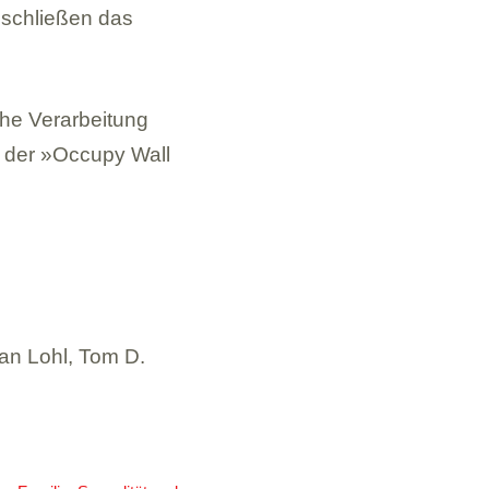
eschlie­ßen das
he Ver­ar­bei­tung
ste der »Occupy Wall
 Jan Lohl, Tom D.