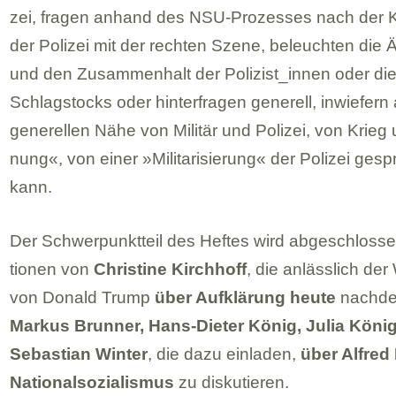
zei, fra­gen anhand des NSU-Pro­zes­ses nach der Ko
der Poli­zei mit der rech­ten Szene, beleuch­ten die
und den Zusam­men­halt der Polizist_​innen oder d
Schlag­stocks oder hin­ter­fra­gen gene­rell, inwie­fern
gene­rel­len Nähe von Mili­tär und Poli­zei, von Krie
nung«, von einer »Mili­ta­ri­sie­rung« der Poli­zei ges
kann.
Der Schwer­punkt­teil des Hef­tes wird abge­schlos­se
tio­nen von
Chris­tine Kirch­hoff
, die anläss­lich der
von Donald Trump
über Auf­klä­rung heute
nach­de
Mar­kus Brun­ner, Hans-Die­ter König, Julia Köni
Sebas­tian Win­ter
, die dazu ein­la­den,
über Alfred 
Natio­nal­so­zia­lis­mus
zu dis­ku­tie­ren.