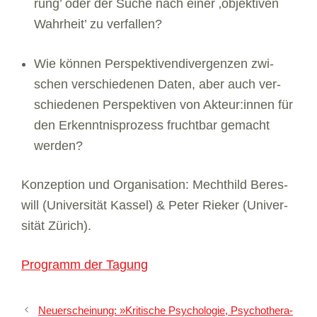
rung’ oder der Suche nach einer ‚objek­ti­ven
Wahr­heit’ zu ver­fal­len?
Wie kön­nen Per­spek­ti­vendiver­gen­zen zwi­
schen ver­schie­de­nen Daten, aber auch ver­
schie­de­nen Per­spek­ti­ven von Akteur:innen für
den Erkennt­nis­pro­zess frucht­bar gemacht
wer­den?
Kon­zep­tion und Orga­ni­sa­tion: Mecht­hild Beres­
will (Uni­ver­si­tät Kas­sel) & Peter Rie­ker (Uni­ver­
si­tät Zürich).
Pro­gramm der Tagung
Neu­erschei­nung: »Kri­ti­sche Psy­cho­lo­gie, Psy­cho­the­ra­