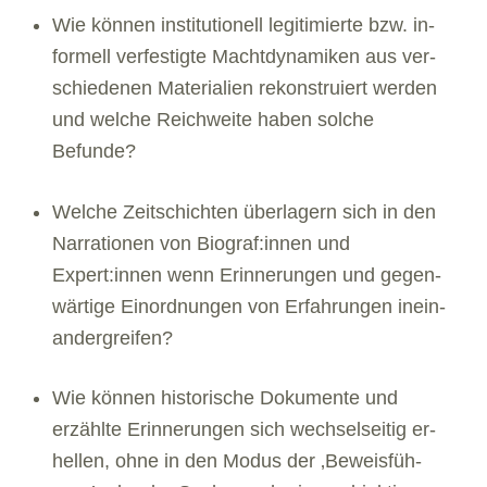
Wie kön­nen insti­tu­tio­nell legi­ti­mierte bzw. in-
for­mell ver­fes­tigte Macht­dy­na­mi­ken aus ver­
schie­de­nen Mate­ria­lien rekon­stru­iert wer­den
und wel­che Reich­weite haben sol­che
Befunde?
Wel­che Zeit­schich­ten über­la­gern sich in den
Nar­ra­tio­nen von Biograf:innen und
Expert:innen wenn Erin­ne­run­gen und gegen­
wär­tige Ein­ord­nun­gen von Erfah­run­gen inein­
an­der­grei­fen?
Wie kön­nen his­to­ri­sche Doku­mente und
erzählte Erin­ne­run­gen sich wech­sel­sei­tig er-
hel­len, ohne in den Modus der ‚Beweis­füh­