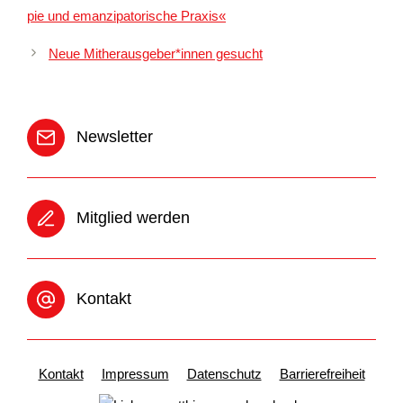
pie und eman­zi­pa­to­ri­sche Pra­xis«
Neue Mitherausgeber*innen gesucht
News­let­ter
Mit­glied wer­den
Kon­takt
Kon­takt
Impres­sum
Daten­schutz
Bar­rie­re­frei­heit