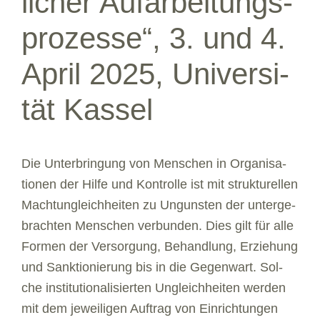
li­cher Auf­ar­bei­tungs­
pro­zesse“, 3. und 4.
April 2025, Uni­ver­si­
tät Kas­sel
Die Unter­brin­gung von Men­schen in Orga­ni­sa­
tio­nen der Hilfe und Kon­trolle ist mit struk­tu­rel­len
Macht­un­gleich­hei­ten zu Unguns­ten der unter­ge­
brach­ten Men­schen ver­bun­den. Dies gilt für alle
For­men der Ver­sor­gung, Behand­lung, Erzie­hung
und Sank­tio­nie­rung bis in die Gegen­wart. Sol­
che insti­tu­tio­na­li­sier­ten Ungleich­hei­ten wer­den
mit dem jewei­li­gen Auf­trag von Ein­rich­tun­gen