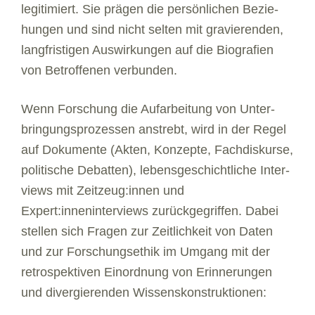
legi­ti­miert. Sie prä­gen die per­sön­li­chen Bezie­
hun­gen und sind nicht sel­ten mit gra­vie­ren­den,
lang­fris­ti­gen Aus­wir­kun­gen auf die Bio­gra­fien
von Betrof­fe­nen ver­bun­den.
Wenn For­schung die Auf­ar­bei­tung von Unter­
brin­gungs­pro­zes­sen anstrebt, wird in der Regel
auf Doku­mente (Akten, Kon­zepte, Fach­dis­kurse,
poli­ti­sche Debat­ten), lebens­ge­schicht­li­che Inter­
views mit Zeitzeug:innen und
Expert:inneninterviews zurück­ge­grif­fen. Dabei
stel­len sich Fra­gen zur Zeit­lich­keit von Daten
und zur For­schungs­ethik im Umgang mit der
retro­spek­ti­ven Ein­ord­nung von Erin­ne­run­gen
und diver­gie­ren­den Wis­sens­kon­struk­tio­nen: