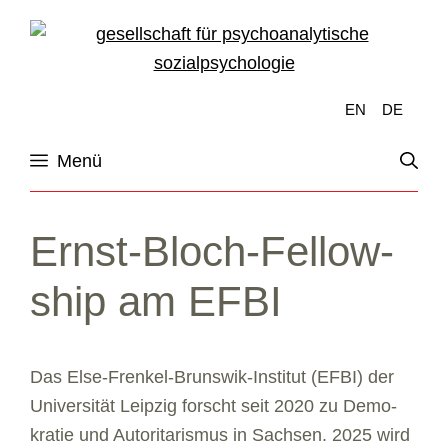
Zur
Zum
Navigation
Inhalt
springen
springen
English
Deutsch
Menü
Ernst-Bloch-Fel­low­
ship am EFBI
Das Else-Fren­kel-Bruns­wik-Insti­tut (EFBI) der
Uni­ver­si­tät Leip­zig forscht seit 2020 zu Demo­
kra­tie und Auto­ri­ta­ris­mus in Sach­sen. 2025 wird