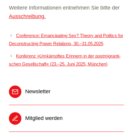
Wei­tere Infor­ma­tio­nen ent­neh­men Sie bitte der
Aus­schrei­bung.
Con­fe­rence: Eman­ci­pa­ting Sex? Theory and Poli­tics for
Decon­s­truc­ting Power Rela­ti­ons, 30.–31.05.2025
Kon­fe­renz »Umkämpf­tes Erin­nern in der post­mi­gran­ti­
schen Gesell­schaft« (23.–25. Juni 2025, Mün­chen)
News­let­ter
Mit­glied wer­den