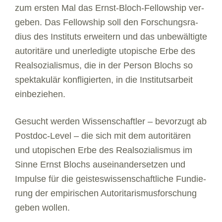
zum ers­ten Mal das Ernst-Bloch-Fel­low­ship ver­
ge­ben. Das Fel­low­ship soll den For­schungs­ra­
dius des Insti­tuts erwei­tern und das unbe­wäl­tigte
auto­ri­täre und uner­le­digte uto­pi­sche Erbe des
Real­so­zia­lis­mus, die in der Per­son Blochs so
spek­ta­ku­lär kon­f­li­gier­ten, in die Insti­tuts­ar­beit
ein­be­zie­hen.
Gesucht wer­den Wis­sen­schaft­ler – bevor­zugt ab
Post­doc-Level – die sich mit dem auto­ri­tä­ren
und uto­pi­schen Erbe des Real­so­zia­lis­mus im
Sinne Ernst Blochs aus­ein­an­der­set­zen und
Impulse für die geis­tes­wis­sen­schaft­li­che Fun­die­
rung der empi­ri­schen Auto­ri­ta­ris­mus­for­schung
geben wol­len.