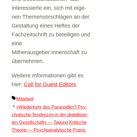
Inter­es­sierte ein, sich mit eige­
nen The­men­vor­schlä­gen an der
Gestal­tung eines Hef­tes der
Fach­zeit­schrift zu betei­li­gen und
eine
Mitherausgeber:innenschaft zu
über­neh­men.
Wei­tere Infor­ma­tio­nen gibt es
hier:
Call for Guest Edi­tors
Schlagwörter
Mitarbeit
»Wie­der­kehr des Para­no­iden? Psy­
cho­ti­sche Ten­den­zen in der digi­ta­li­sier­
ten Gesell­schaft« — Tagung Kri­ti­sche
Theo­rie — Psy­cho­ana­ly­ti­sche Pra­xis