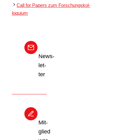
Call for Papers zum For­schungs­kol­
lo­quium
News­
let­
ter
Mit­
glied